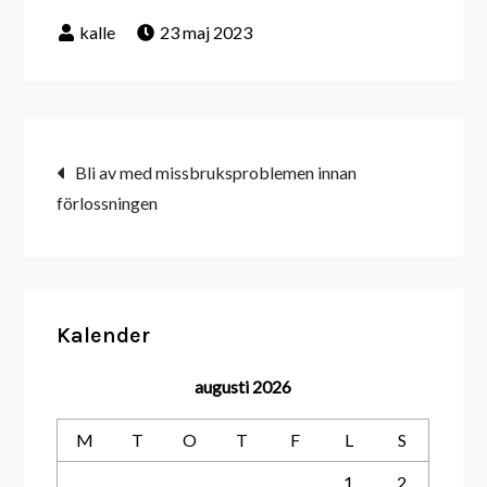
23 maj 2023
Inläggsnavigering
Bli av med missbruksproblemen innan
förlossningen
Kalender
augusti 2026
M
T
O
T
F
L
S
1
2