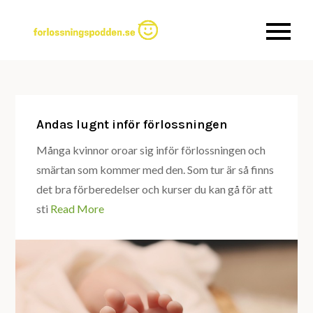
Skip
to
Allt du behöver veta om
Forlossningspo
content
förlossningar
Andas lugnt inför förlossningen
Många kvinnor oroar sig inför förlossningen och
smärtan som kommer med den. Som tur är så finns
det bra förberedelser och kurser du kan gå för att
sti
Read More