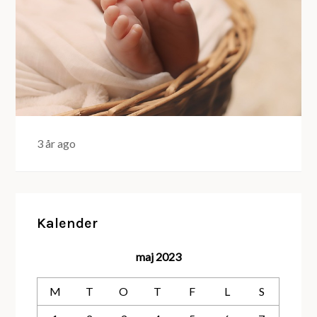
3 år ago
Kalender
maj 2023
M
T
O
T
F
L
S